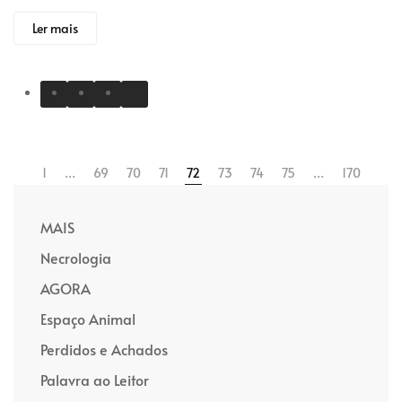
Ler mais
1
…
69
70
71
72
73
74
75
…
170
MAIS
Necrologia
AGORA
Espaço Animal
Perdidos e Achados
Palavra ao Leitor