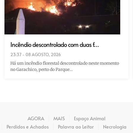
Incêndio descontrolado com duas f…
23:37 - 08 AGOSTO, 2026
Há um incêndio florestal descontrolado neste momento
no Garachico, perto do Parque…
AGORA
MAIS
Espaço Animal
Perdidos e Achados
Palavra ao Leitor
Necrologia