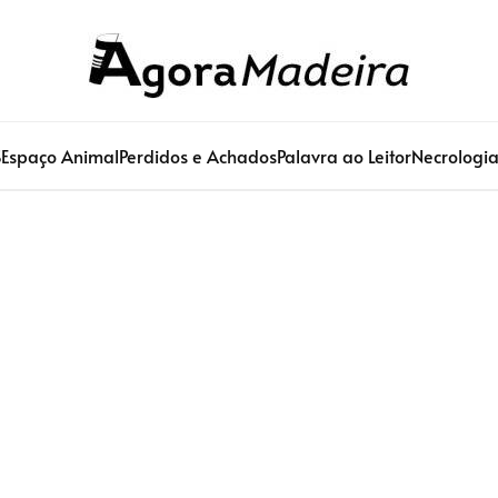
S
Espaço Animal
Perdidos e Achados
Palavra ao Leitor
Necrologi