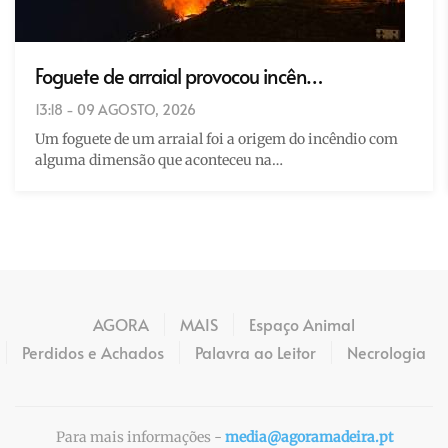
Foguete de arraial provocou incên…
13:18 - 09 AGOSTO, 2026
Um foguete de um arraial foi a origem do incêndio com
alguma dimensão que aconteceu na…
AGORA
MAIS
Espaço Animal
Perdidos e Achados
Palavra ao Leitor
Necrologia
Para mais informações -
media@agoramadeira.pt