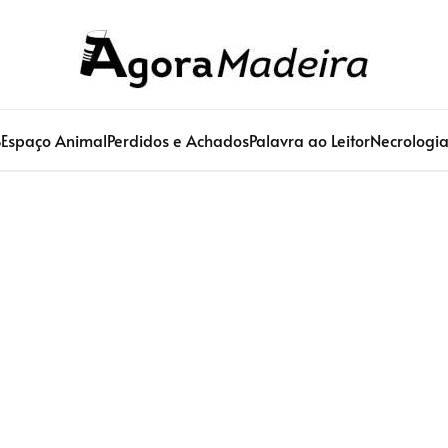
S
Espaço Animal
Perdidos e Achados
Palavra ao Leitor
Necrologi