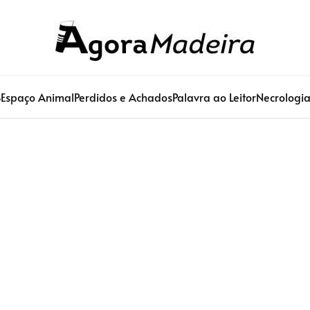
S
Espaço Animal
Perdidos e Achados
Palavra ao Leitor
Necrologi