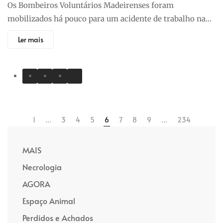
Os Bombeiros Voluntários Madeirenses foram
mobilizados há pouco para um acidente de trabalho na…
Ler mais
1
…
3
4
5
6
7
8
9
…
234
MAIS
Necrologia
AGORA
Espaço Animal
Perdidos e Achados