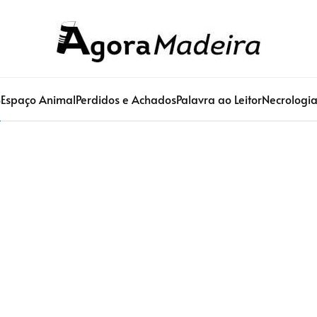
S
Espaço Animal
Perdidos e Achados
Palavra ao Leitor
Necrologi