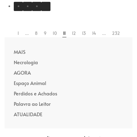
1
…
8
9
10
11
12
13
14
…
232
MAIS
Necrologia
AGORA
Espaço Animal
Perdidos e Achados
Palavra ao Leitor
ATUALIDADE