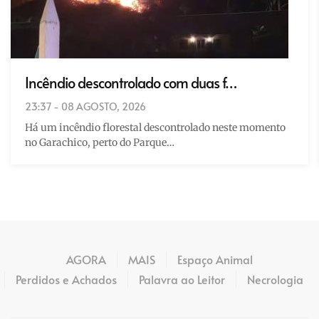
Incêndio descontrolado com duas f…
23:37 - 08 AGOSTO, 2026
Há um incêndio florestal descontrolado neste momento
no Garachico, perto do Parque…
AGORA
MAIS
Espaço Animal
Perdidos e Achados
Palavra ao Leitor
Necrologia