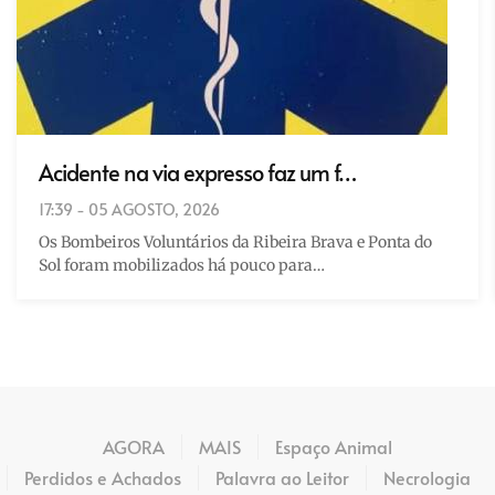
Acidente na via expresso faz um f…
17:39 - 05 AGOSTO, 2026
Os Bombeiros Voluntários da Ribeira Brava e Ponta do
Sol foram mobilizados há pouco para…
AGORA
MAIS
Espaço Animal
Perdidos e Achados
Palavra ao Leitor
Necrologia