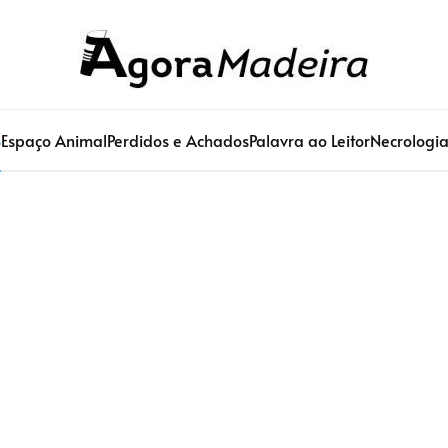
S
Espaço Animal
Perdidos e Achados
Palavra ao Leitor
Necrologi