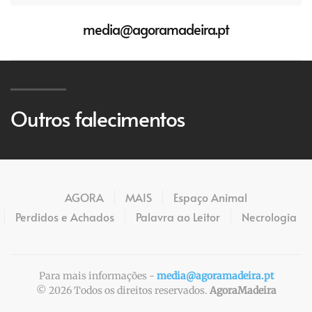
media@agoramadeira.pt
Outros falecimentos
AGORA
MAIS
Espaço Animal
Perdidos e Achados
Palavra ao Leitor
Necrologia
Para mais informações -
media@agoramadeira.pt
©
2026
Todos os direitos reservados.
AgoraMadeira