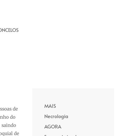
ONCELOS
MAIS
essoas de
Necrologia
inho do
, saindo
AGORA
oquial de