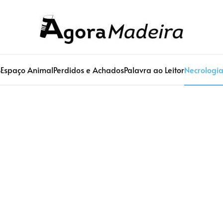
S
Espaço Animal
Perdidos e Achados
Palavra ao Leitor
Necrologi